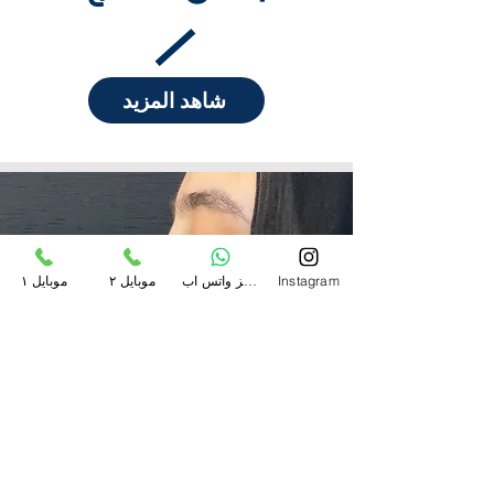
شاهد المزيد
Instagram
حجز واتس اب
موبايل ٢
موبايل ١