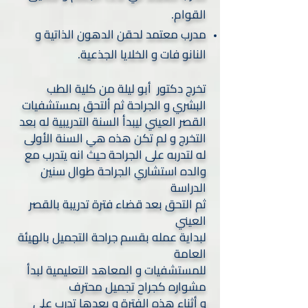
القوام.
مدرب معتمد لحقن الدهون الذاتية و
النانو فات و الخلايا الجذعية.​
تخرج دكتور أبو ليلة من كلية الطب
البشري و الجراحة ثم ألتحق بمستشفيات
القصر العيني ليبدأ السنة التدريبية له بعد
التخرج و لم تكن هذه هي السنة الأولى
له لتدربه على الجراحة حيث انه يتدرب مع
والده استشاري الجراحة طوال سنين
الدراسة
ثم التحق بعد قضاء فترة تدريبة بالقصر
العيني
لبداية عمله بقسم جراحة التجميل بالهيئة
العامة
للمستشفيات و المعاهد التعليمية لبدأ
مشواره كجراح تجميل محترف
و أثناء هذه الفترة و بعدها تدرب على